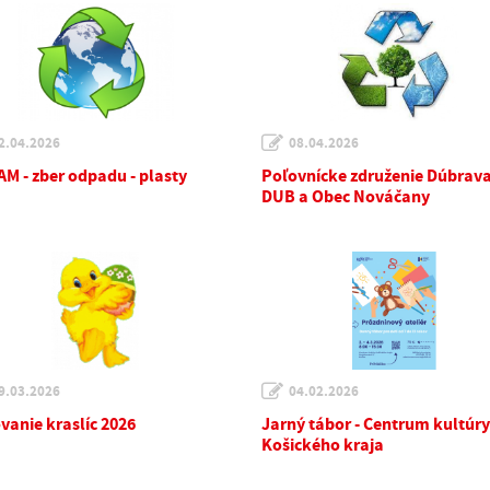
2.04.2026
08.04.2026
M - zber odpadu - plasty
Poľovnícke združenie Dúbrav
DUB a Obec Nováčany
9.03.2026
04.02.2026
vanie kraslíc 2026
Jarný tábor - Centrum kultúry
Košického kraja