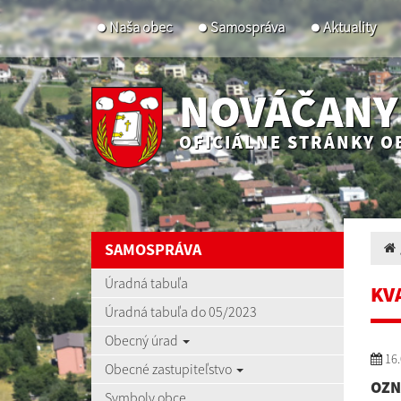
Naša obec
Samospráva
Aktuality
NOVÁČANY
OFICIÁLNE STRÁNKY O
SAMOSPRÁVA
Úradná tabuľa
KV
Úradná tabuľa do 05/2023
Obecný úrad
16.
Obecné zastupiteľstvo
OZ
Symboly obce