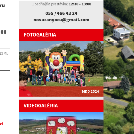
Obedňajšia prestávka:
12:30 - 13:00
ru
055 / 466 43 24
novacanyocu@gmail.com
:00
FOTOGALÉRIA
.13 Mb
MDD 2024
VIDEOGALÉRIA
ci