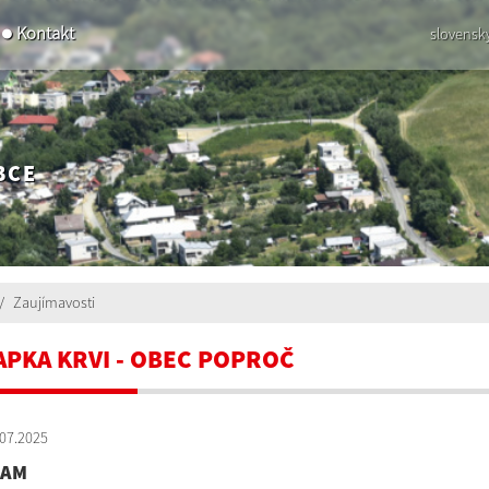
Kontakt
slovensk
BCE
Zaujímavosti
APKA KRVI - OBEC POPROČ
07.2025
NAM