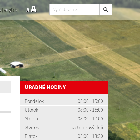
A
A
y
|
english
ÚRADNÉ HODINY
Pondelok
08:00 - 15:00
Utorok
08:00 - 15:00
Streda
08:00 - 17:00
Štvrtok
nestránkový deň
Piatok
08:00 - 13:30