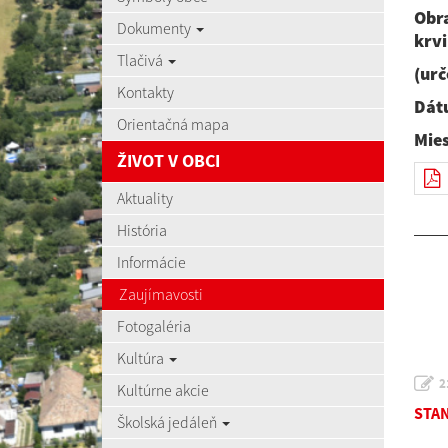
Obra
Dokumenty
krvi
Tlačivá
(urč
Kontakty
Dátu
Orientačná mapa
Mies
ŽIVOT V OBCI
Aktuality
História
Informácie
Zaujímavosti
Fotogaléria
Kultúra
2
Kultúrne akcie
STAN
Školská jedáleň