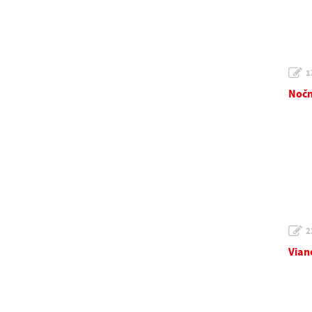
1
Nočn
2
Vian