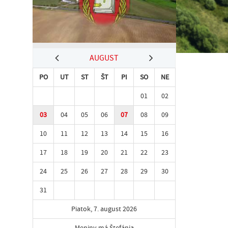
AUGUST
PO
UT
ST
ŠT
PI
SO
NE
01
02
03
04
05
06
07
08
09
10
11
12
13
14
15
16
17
18
19
20
21
22
23
24
25
26
27
28
29
30
31
Piatok, 7. august 2026
Meniny má Štefánia