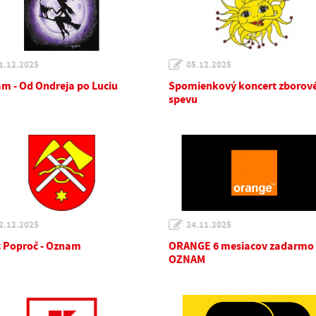
1.12.2025
05.12.2025
m - Od Ondreja po Luciu
Spomienkový koncert zborov
spevu
2.12.2025
24.11.2025
 Poproč - Oznam
ORANGE 6 mesiacov zadarmo 
OZNAM