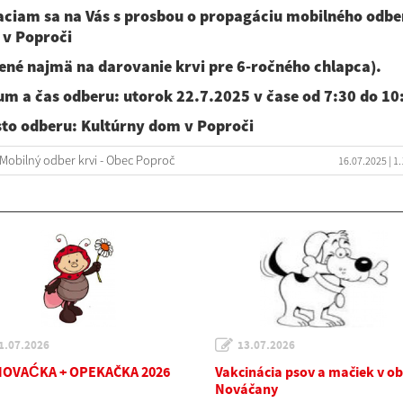
ciam sa na Vás s prosbou o propagáciu mobilného odbe
 v Poproči
ené najmä na darovanie krvi pre 6-ročného chlapca).
m a čas odberu: utorok 22.7.2025 v čase od 7:30 do 10
to odberu: Kultúrny dom v Poproči
Mobilný odber krvi - Obec Poproč
16.07.2025
| 1
1.07.2026
13.07.2026
OVAĆKA + OPEKAČKA 2026
Vakcinácia psov a mačiek v ob
Nováčany