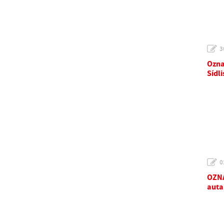
3
Ozna
Sídl
0
OZNA
auta