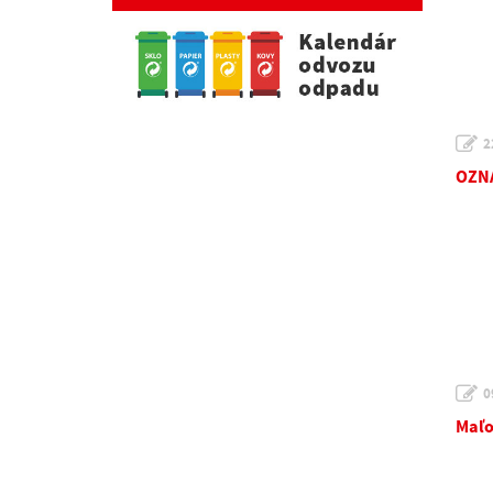
2
OZNA
0
Maľo