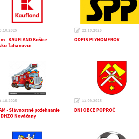
0.10.2025
22.10.2025
m - KAUFLAND Košice -
ODPIS PLYNOMEROV
isko Ťahanovce
1.10.2025
11.09.2025
M - Slávnostné požehnanie
DNI OBCE POPROČ
 DHZO Nováčany