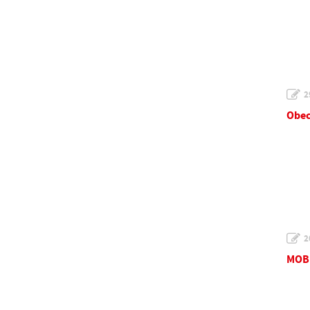
2
Obec
2
MOBE