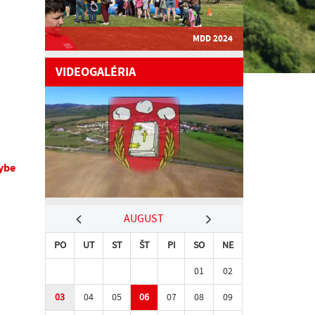
MDD 2024
VIDEOGALÉRIA
ybe
AUGUST
PO
UT
ST
ŠT
PI
SO
NE
01
02
03
04
05
06
07
08
09