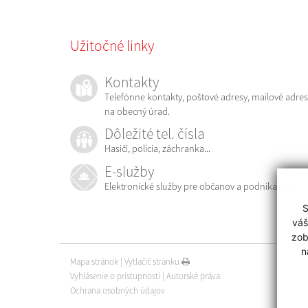
Užitočné linky
Kontakty
Telefónne kontakty, poštové adresy, mailové adres
na obecný úrad.
Dôležité tel. čísla
Hasiči, polícia, záchranka...
E-služby
Elektronické služby pre občanov a podnikateľov
S
váš
zob
n
Mapa stránok
|
Vytlačiť stránku
Vyhlásenie o prístupnosti
|
Autorské práva
Ochrana osobných údajov