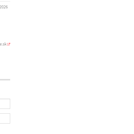
.2026
e.sk