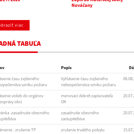
Nováčany
braziť viac
ADNÁ TABUĽA
ov
Popis
Dá
ásenie času zvýšeného
Vyhlásenie času zvýšeného
06.08
zpečenstva vzniku požiaru
nebezpečenstva vzniku požiaru
ásenie volieb do orgánov
menovací dekrét zapisovateľa
20.07
správy obcí
OK
ánka -zasadnutie obecného
zasadnutie obecného
20.07
upiteľstva
zastupiteľstva
menie - zrušenie TP
zrušenie trvalého pobytu
15.07