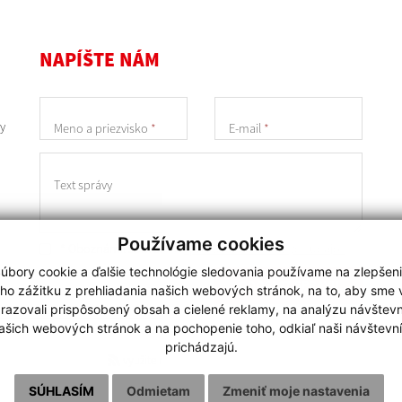
NAPÍŠTE NÁM
y
Meno a priezvisko
*
E-mail
*
Text správy
Používame cookies
* Oboznámil som sa so
spracúvaním osobných údajov
úbory cookie a ďalšie technológie sledovania používame na zlepšen
ODOSLAŤ SPRÁVU
ho zážitku z prehliadania našich webových stránok, na to, aby sme
razovali prispôsobený obsah a cielené reklamy, na analýzu návštevn
ašich webových stránok a na pochopenie toho, odkiaľ naši návštevní
Posledná aktualizácia:
05.08.2026
prichádzajú.
využite možnosť získavania aktuálnych informácií s
využitím RSS
SÚHLASÍM
Odmietam
Zmeniť moje nastavenia