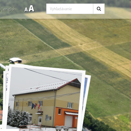
A
A
y
|
english