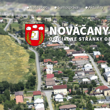
Naša obec
Samospráva
Aktuality
NOVÁČANY
OFICIÁLNE STRÁNKY O