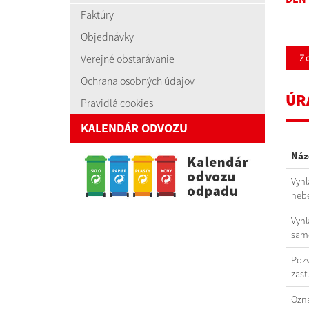
Faktúry
Objednávky
Verejné obstarávanie
Zo
Ochrana osobných údajov
ÚR
Pravidlá cookies
KALENDÁR ODVOZU
Náz
Vyhl
nebe
Vyhl
samo
Pozv
zast
Ozná