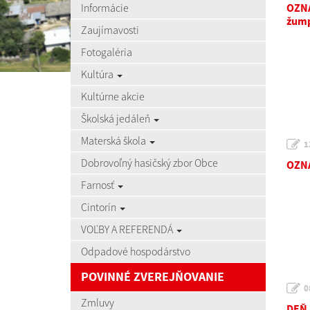
Informácie
OZNA
žum
Zaujímavosti
Fotogaléria
Kultúra
Kultúrne akcie
Školská jedáleň
Materská škola
1
Dobrovoľný hasičský zbor Obce
OZNA
Farnosť
Cintorín
VOĽBY A REFERENDÁ
Odpadové hospodárstvo
POVINNÉ ZVEREJŇOVANIE
0
Zmluvy
DEŇ 