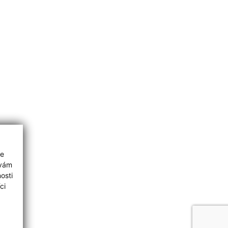
ie
 vám
osti
ci