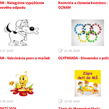
M - Nelegálne vypúšťanie
Kontrola a čistenie komínov -
pového odpadu
OZNAM
3.07.2026
22.06.2026
M - Vakcinácia psov a mačiek
OLYPMIADA - Slovensko v poh
8.06.2026
10.05.2026
DETÍ 2026
Zápis do Materskej školy