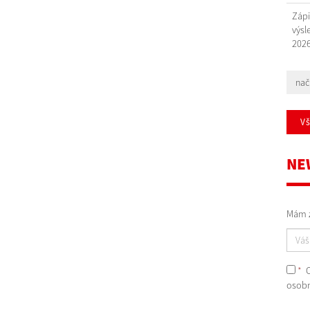
Zápi
výsl
202
načí
V
NE
Mám z
*
O
osobn