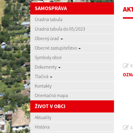
SAMOSPRÁVA
AK
Úradná tabuľa
Úradná tabuľa do 05/2023
Obecný úrad
Obecné zastupiteľstvo
Symboly obce
0
Dokumenty
OZNA
Tlačivá
Kontakty
Orientačná mapa
ŽIVOT V OBCI
Aktuality
História
2