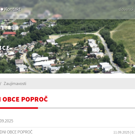
Kontakt
slovensk
BCE
Zaujímavosti
I OBCE POPROČ
09.2025
DNI OBCE POPROČ
11.09.2025
| 0