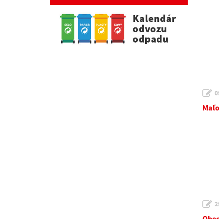
0
Maľo
2