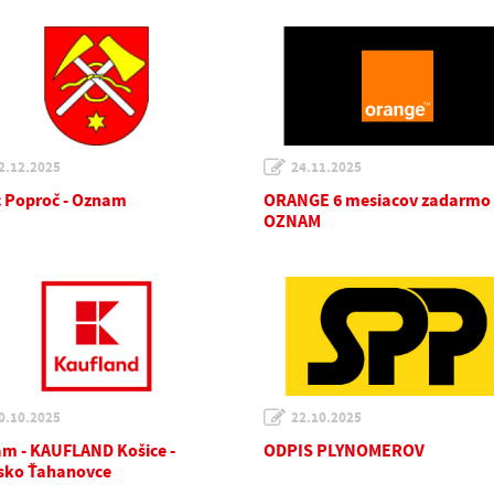
2.12.2025
24.11.2025
 Poproč - Oznam
ORANGE 6 mesiacov zadarmo 
OZNAM
0.10.2025
22.10.2025
m - KAUFLAND Košice -
ODPIS PLYNOMEROV
isko Ťahanovce