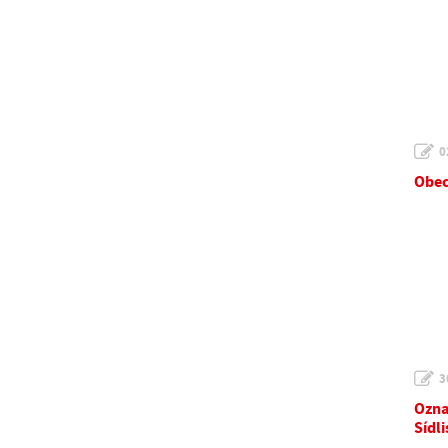
0
Obec
3
Ozna
Sídl