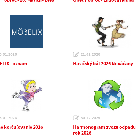
 Poproč - 28. Matičný ples
Obec Poproč - Ľudová hudba
0.01.2026
21.01.2026
LIX - oznam
Hasičský bál 2026 Nováčany
3.01.2026
30.12.2025
é korčuľovanie 2026
Harmonogram zvozu odpadu
rok 2026