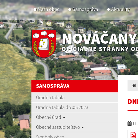
Naša obec
Samospráva
Aktuality
NOVÁČANY
OFICIÁLNE STRÁNKY O
SAMOSPRÁVA
Úradná tabuľa
DN
Úradná tabuľa do 05/2023
Obecný úrad
11.
Obecné zastupiteľstvo
Symboly obce