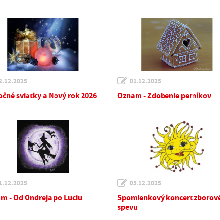
2.12.2025
01.12.2025
očné sviatky a Nový rok 2026
Oznam - Zdobenie perníkov
1.12.2025
05.12.2025
m - Od Ondreja po Luciu
Spomienkový koncert zborov
spevu