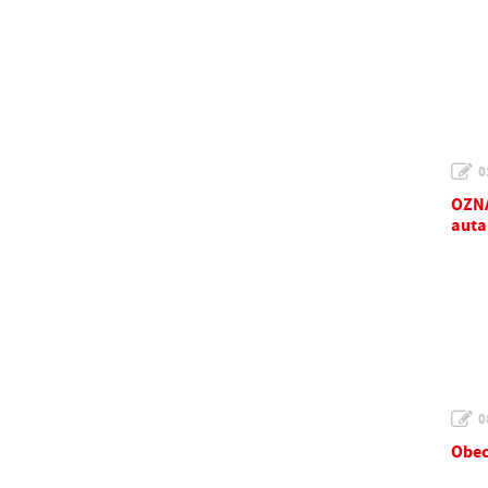
0
OZNA
auta
0
Obec