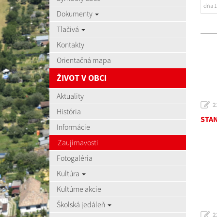
dňa 1
Dokumenty
Tlačivá
Kontakty
Orientačná mapa
ŽIVOT V OBCI
Aktuality
2
História
STAN
Informácie
Zaujímavosti
Fotogaléria
Kultúra
Kultúrne akcie
Školská jedáleň
2