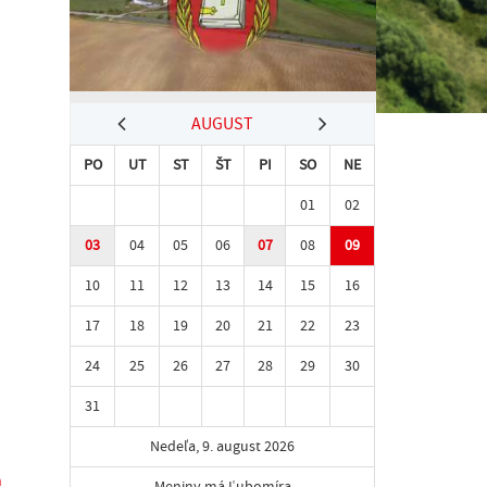
AUGUST
PO
UT
ST
ŠT
PI
SO
NE
01
02
03
04
05
06
07
08
09
10
11
12
13
14
15
16
17
18
19
20
21
22
23
24
25
26
27
28
29
30
31
Nedeľa, 9. august 2026
a
Meniny má Ľubomíra