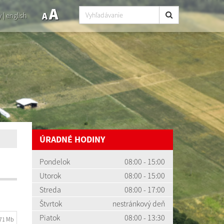
A
A
y
|
english
ÚRADNÉ HODINY
Pondelok
08:00 - 15:00
Utorok
08:00 - 15:00
Streda
08:00 - 17:00
Štvrtok
nestránkový deň
Piatok
08:00 - 13:30
.71 Mb