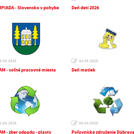
PIADA - Slovensko v pohybe
Deň detí 2026
9.05.2025
04.05.2026
M - voľné pracovné miesta
Deň matiek
2.04.2026
08.04.2026
M - zber odpadu - plasty
Poľovnícke združenie Dúbrav