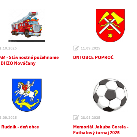
1.10.2025
11.09.2025
M - Slávnostné požehnanie
DNI OBCE POPROČ
 DHZO Nováčany
8.09.2025
28.08.2025
 Rudník - deň obce
Memoriál Jakuba Gorela -
Futbalový turnaj 2025