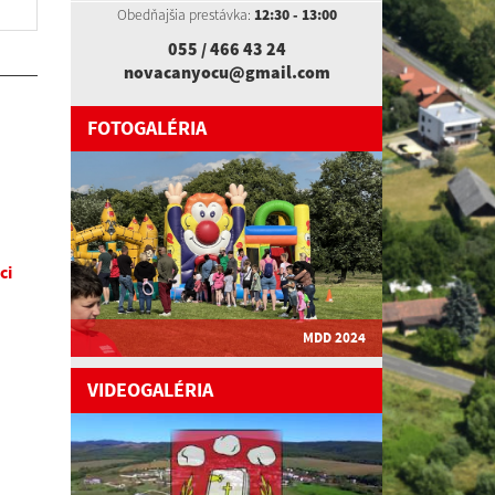
Obedňajšia prestávka:
12:30 - 13:00
055 / 466 43 24
novacanyocu@gmail.com
FOTOGALÉRIA
ci
MDD 2024
VIDEOGALÉRIA