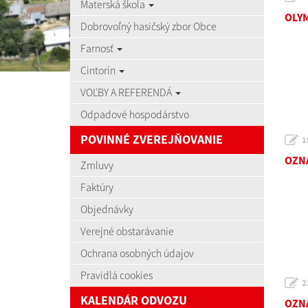
Materská škola
OLYM
Dobrovoľný hasičský zbor Obce
Farnosť
Cintorín
VOĽBY A REFERENDÁ
Odpadové hospodárstvo
POVINNÉ ZVEREJŇOVANIE
1
OZNA
Zmluvy
Faktúry
Objednávky
Verejné obstarávanie
Ochrana osobných údajov
Pravidlá cookies
2
KALENDÁR ODVOZU
OZNA