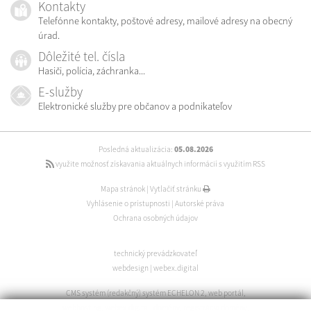
Kontakty
Telefónne kontakty, poštové adresy, mailové adresy na obecný
úrad.
Dôležité tel. čísla
Hasiči, polícia, záchranka...
E-služby
Elektronické služby pre občanov a podnikateľov
Posledná aktualizácia:
05.08.2026
využite možnosť získavania aktuálnych informácií s využitím RSS
Mapa stránok
|
Vytlačiť stránku
Vyhlásenie o prístupnosti
|
Autorské práva
Ochrana osobných údajov
technický prevádzkovateľ
webdesign
|
webex.digital
CMS systém (redakčný) systém ECHELON 2
,
web portál
,
webhosting
,
webex.digital
,
domény
,
registrácia domény
,