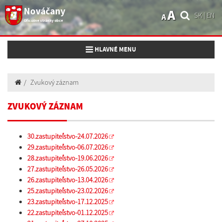
Nováčany
A
SK
|
EN
A
Oficiálne stránky obce
Toggle navigation
HLAVNÉ MENU
Zvukový záznam
ZVUKOVÝ ZÁZNAM
30.zastupiteľstvo-24.07.2026
29.zastupiteľstvo-06.07.2026
28.zastupiteľstvo-19.06.2026
27.zastupiteľstvo-26.05.2026
26.zastupiteľstvo-13.04.2026
25.zastupiteľstvo-23.02.2026
23.zastupiteľstvo-17.12.2025
22.zastupiteľstvo-01.12.2025