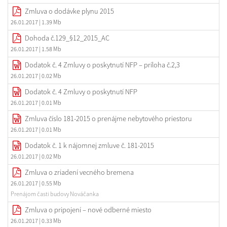
Zmluva o dodávke plynu 2015
26.01.2017
| 1.39 Mb
Dohoda č.129_§12_2015_AC
26.01.2017
| 1.58 Mb
Dodatok č. 4 Zmluvy o poskytnutí NFP – príloha č.2,3
26.01.2017
| 0.02 Mb
Dodatok č. 4 Zmluvy o poskytnutí NFP
26.01.2017
| 0.01 Mb
Zmluva číslo 181-2015 o prenájme nebytového priestoru
26.01.2017
| 0.01 Mb
Dodatok č. 1 k nájomnej zmluve č. 181-2015
26.01.2017
| 0.02 Mb
Zmluva o zriadení vecného bremena
26.01.2017
| 0.55 Mb
Prenájom časti budovy Nováčanka
Zmluva o pripojení – nové odberné miesto
26.01.2017
| 0.33 Mb