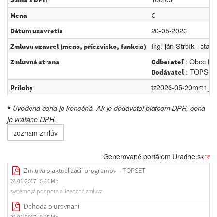
Suma s DPH*
€
Mena
26-05-2026
Dátum uzavretia
Ing. ján Štrbík - star
Zmluvu uzavrel (meno, priezvisko, funkcia)
: Obec No
Zmluvná strana
Odberateľ
: TOPSET 
Dodávateľ
tz2026-05-20mm1_-_
Prílohy
Uvedená cena je konečná. Ak je dodávateľ platcom DPH, cena
*
je vrátane DPH.
zoznam zmlúv
Generované portálom
Uradne.sk
Zmluva o aktualizácií programov – TOPSET
26.01.2017
| 0.84 Mb
systémová podpora a licenčná zmluva
Dohoda o urovnaní
26.01.2017
| 0.55 Mb