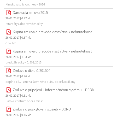
Rímskokatolícka cirkev – 2016
Darovacia zmluva 2015
26.01.2017
| 0.22 Mb
retardéry a dopravné značky
Kúpna zmluva o prevode vlastníctva k nehnuteľnosti
26.01.2017
| 0.57 Mb
č. 571/2015
Kúpna zmluva o prevode vlastníctva k nehnuteľnosti
26.01.2017
| 1.53 Mb
pred záhradky – č. 501/2015
Zmluva o dielo č. 201504
26.01.2017
| 0.26 Mb
doplnok č.2 -zmena územného plánu obce Nováčany
Zmluva o pripojení k informačnému systému – DCOM
26.01.2017
| 0.51 Mb
Dátové centrum obcí a miest
Zmluva o poskytovaní služieb – DONO
26.01.2017
| 0.15 Mb