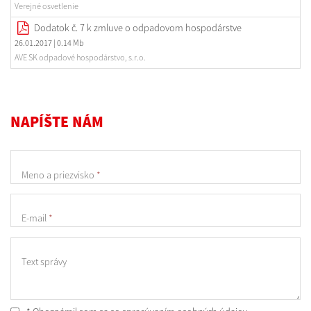
Verejné osvetlenie
Dodatok č. 7 k zmluve o odpadovom hospodárstve
26.01.2017
| 0.14 Mb
AVE SK odpadové hospodárstvo, s.r.o.
NAPÍŠTE NÁM
Meno a priezvisko
*
E-mail
*
Text správy