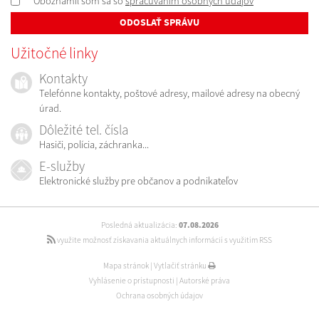
* Oboznámil som sa so
spracúvaním osobných údajov
ODOSLAŤ SPRÁVU
Užitočné linky
Kontakty
Telefónne kontakty, poštové adresy, mailové adresy na obecný
úrad.
Dôležité tel. čísla
Hasiči, polícia, záchranka...
E-služby
Elektronické služby pre občanov a podnikateľov
Posledná aktualizácia:
07.08.2026
využite možnosť získavania aktuálnych informácií s využitím RSS
Mapa stránok
|
Vytlačiť stránku
Vyhlásenie o prístupnosti
|
Autorské práva
Ochrana osobných údajov