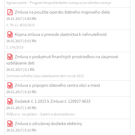
Vypracovanie – Program hospodárskeho rozvoja a sociálneho rozvoja
Zmluva na použitie operátu štátneho mapoveho diela
26.01.2017
| 0.83 Mb
č. 79-11-3633/2015
Kúpna zmluva o prevode vlastníctva k nehnuteľnosti
26.01.2017
| 0.01 Mb
č. 276/2015
Zmluva o poskytnutí finančných prostriedkov na záujmové
vzdelávanie detí
26.01.2017
| 0.1 Mb
Centrum voľného času-vzdelávanie detí na rok 2015
Zmluva o pripojení dátového centra obcí a miest
26.01.2017
| 0.32 Mb
Dodatok č. 1-2015 k Zmluve č. 120927-0633
26.01.2017
| 1.45 Mb
INSA,sr.o.-recyklátor – batérii a akumulátorov
Zmluva o združenej dodávke elektriny
26.01.2017
| 0.22 Mb