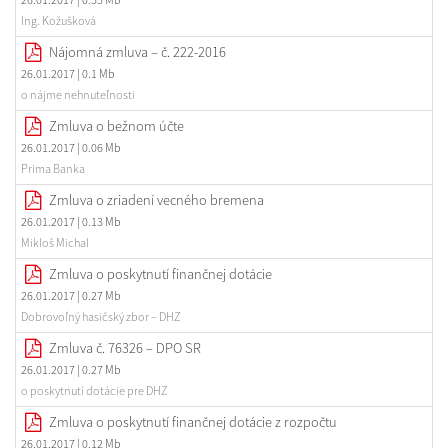
Ing. Kožušková
Nájomná zmluva – č. 222-2016
26.01.2017
| 0.1 Mb
o nájme nehnuteľnosti
Zmluva o bežnom účte
26.01.2017
| 0.06 Mb
Prima Banka
Zmluva o zriadení vecného bremena
26.01.2017
| 0.13 Mb
Mikloš Michal
Zmluva o poskytnutí finančnej dotácie
26.01.2017
| 0.27 Mb
Dobrovoľný hasičský zbor – DHZ
Zmluva č. 76326 – DPO SR
26.01.2017
| 0.27 Mb
o poskytnutí dotácie pre DHZ
Zmluva o poskytnutí finančnej dotácie z rozpočtu
26.01.2017
| 0.12 Mb