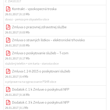
č. 154101317
Kontrakt – vysokopecná troska
26.01.2017
| 0.13 Mb
dovoz – pemza pre obyvateľov obce
Zmluva o pracovnej zdravotnej službe
26.01.2017
| 0.03 Mb
Zmluva o stravných lístkov – elektronické trhovisko
26.01.2017
| 0.05 Mb
Zmluva o poskytovanie služieb – T-com
26.01.2017
| 0.17 Mb
služobný telefón + sim karta – starosta obce
Zmluva č. 2-II-2015 o poskytovaní služieb
26.01.2017
| 0.4 Mb
o príprave na na vypracovanie PSHR obce
Dodatok č. 1 k Zmluve o poskytnutí NFP
26.01.2017
| 0.16 Mb
Dodatok č. 3 k Zmluve o poskytnutí NFP
26.01.2017
| 0.1 Mb