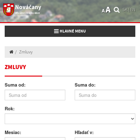
Nováčany
A
SK
|
EN
A
Oficiálne stránky obce
Toggle navigation
HLAVNÉ MENU
Zmluvy
ZMLUVY
Suma od:
Suma do:
Rok:
Mesiac:
Hľadať v: