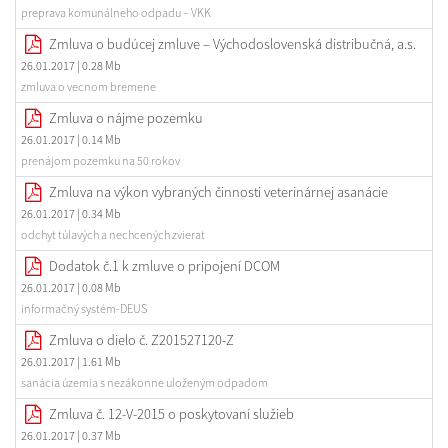
preprava komunálneho odpadu – VKK
Zmluva o budúcej zmluve – Východoslovenská distribučná, a.s.
26.01.2017
| 0.28 Mb
zmluva o vecnom bremene
Zmluva o nájme pozemku
26.01.2017
| 0.14 Mb
prenájom pozemku na 50 rokov
Zmluva na výkon vybraných činnosti veterinárnej asanácie
26.01.2017
| 0.34 Mb
odchyt túlavých a nechcených zvierat
Dodatok č.1 k zmluve o pripojení DCOM
26.01.2017
| 0.08 Mb
informačný systém-DEUS
Zmluva o dielo č. Z201527120-Z
26.01.2017
| 1.61 Mb
sanácia územia s nezákonne uloženým odpadom
Zmluva č. 12-V-2015 o poskytovaní služieb
26.01.2017
| 0.37 Mb