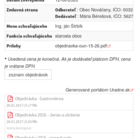
Dátum zverejnenia
: Obec Nováčany, IČO: 0032452
Zmluvná strana
Odberateľ
: Mária Bérešová, IČO: 562756
Dodávateľ
Ing. ján Štrbík
Meno schvaľujúceho
starosta obce
Funkcia schvaľujúceho
objednavka-oun-15-26.pdf
Prílohy
Uvedená cena je konečná. Ak je dodávateľ platcom DPH, cena
*
je vrátane DPH.
zoznam objednávok
Generované portálom
Uradne.sk
Objednávka - Gastrorekrea
26.01.2017
| 0.17 Mb
Objednávka 2016 – žeriav a uloženie
26.01.2017
| 0.03 Mb
lodný kontajner
Objednávka 2016 - rozvod vody