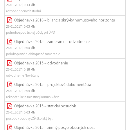
26.01.2017
| 0.13 Mb
rozbor obecných studní
Objednávka 2016 – bilancia skrývky humusového horizontu
26.01.2017
| 0.03 Mb
poľnohospodárskej pôdy pri ÚPD
Objednávka 2015 – zameranie – odvodnenie
26.01.2017
| 0.04 Mb
polohopisné a výškopisné zameranie
Objednávka 2015 – odvodnenie
26.01.2017
| 0.18 Mb
odvodnenie Nováčany
Objednávka 2015 – projektová dokumentácia
26.01.2017
| 0.04 Mb
rekonštrukcia miestnej komunikácie
Objednávka 2015 – statický posudok
26.01.2017
| 0.03 Mb
posudok budovy ZŠ+školský byt
Objednávka 2015 – zimný posyp obecných ciest