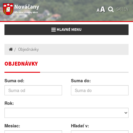
Nováčany
A
SK
|
EN
A
Oficiálne stránky obce
Toggle navigation
HLAVNÉ MENU
Objednávky
OBJEDNÁVKY
Suma od:
Suma do:
Rok:
Mesiac:
Hľadať v: