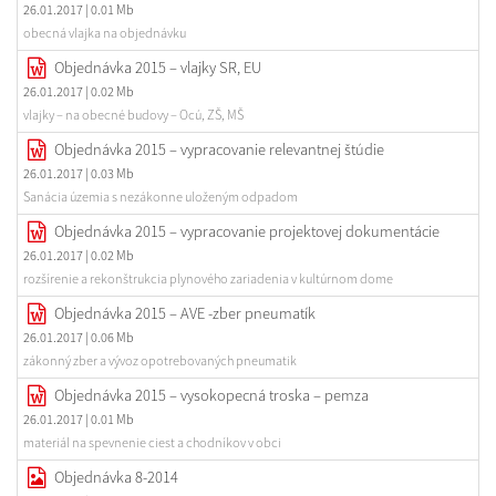
26.01.2017
| 0.01 Mb
obecná vlajka na objednávku
Objednávka 2015 – vlajky SR, EU
26.01.2017
| 0.02 Mb
vlajky – na obecné budovy – Ocú, ZŠ, MŠ
Objednávka 2015 – vypracovanie relevantnej štúdie
26.01.2017
| 0.03 Mb
Sanácia územia s nezákonne uloženým odpadom
Objednávka 2015 – vypracovanie projektovej dokumentácie
26.01.2017
| 0.02 Mb
rozšírenie a rekonštrukcia plynového zariadenia v kultúrnom dome
Objednávka 2015 – AVE -zber pneumatík
26.01.2017
| 0.06 Mb
zákonný zber a vývoz opotrebovaných pneumatik
Objednávka 2015 – vysokopecná troska – pemza
26.01.2017
| 0.01 Mb
materiál na spevnenie ciest a chodníkov v obci
Objednávka 8-2014