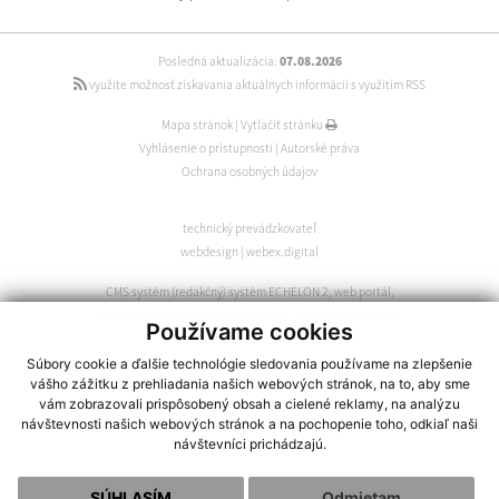
Posledná aktualizácia:
07.08.2026
využite možnosť získavania aktuálnych informácií s využitím RSS
Mapa stránok
|
Vytlačiť stránku
Vyhlásenie o prístupnosti
|
Autorské práva
Ochrana osobných údajov
technický prevádzkovateľ
webdesign
|
webex.digital
CMS systém (redakčný) systém ECHELON 2
,
web portál
,
webhosting
,
webex.digital
,
domény
,
registrácia domény
,
Používame cookies
spoločnosť webex.digital
Súbory cookie a ďalšie technológie sledovania používame na zlepšenie
vášho zážitku z prehliadania našich webových stránok, na to, aby sme
vám zobrazovali prispôsobený obsah a cielené reklamy, na analýzu
návštevnosti našich webových stránok a na pochopenie toho, odkiaľ naši
návštevníci prichádzajú.
SÚHLASÍM
Odmietam