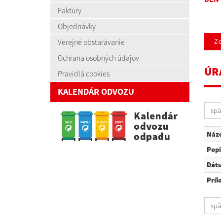
Faktúry
Objednávky
Verejné obstarávanie
Zo
Ochrana osobných údajov
ÚR
Pravidlá cookies
KALENDÁR ODVOZU
spä
Náz
Popi
Dát
Príl
spä