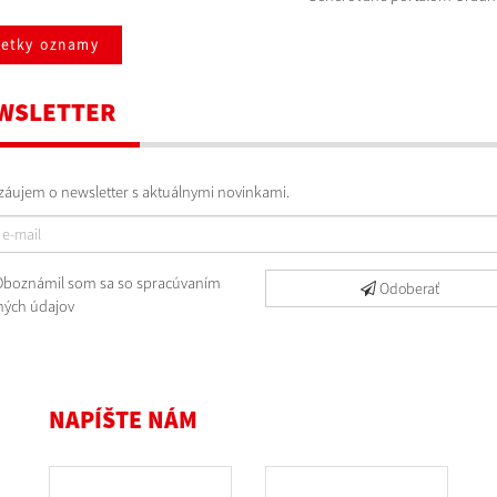
šetky oznamy
WSLETTER
áujem o newsletter s aktuálnymi novinkami.
boznámil som sa so
spracúvaním
Odoberať
ých údajov
NAPÍŠTE NÁM