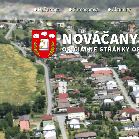
Naša obec
Samospráva
Aktuality
NOVÁČANY
OFICIÁLNE STRÁNKY O