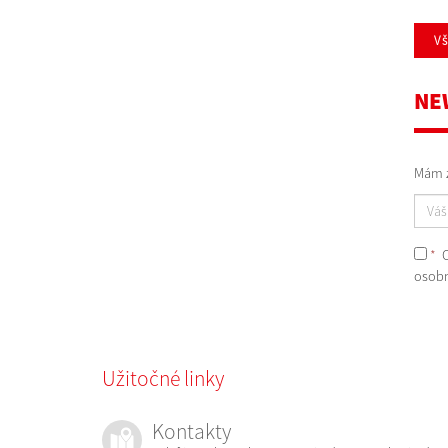
V
NE
Mám z
*
O
osobn
Užitočné linky
Kontakty