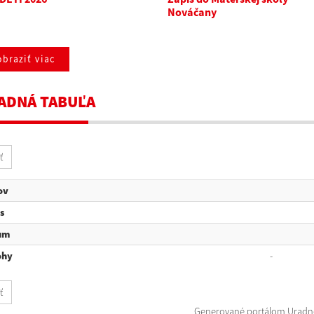
Nováčany
braziť viac
ADNÁ TABUĽA
ť
ov
s
um
ohy
-
ť
Generované portálom
Uradn