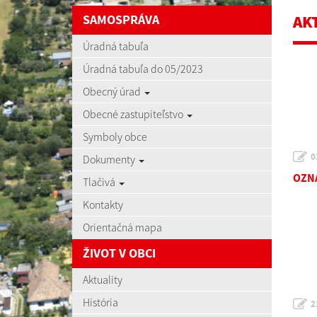
SAMOSPRÁVA
AK
Úradná tabuľa
Úradná tabuľa do 05/2023
Obecný úrad
Obecné zastupiteľstvo
Symboly obce
0
Dokumenty
OZNA
Tlačivá
Kontakty
Orientačná mapa
ŽIVOT V OBCI
Aktuality
História
2