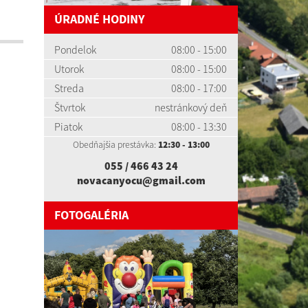
ÚRADNÉ HODINY
Pondelok
08:00 - 15:00
Utorok
08:00 - 15:00
Streda
08:00 - 17:00
Štvrtok
nestránkový deň
Piatok
08:00 - 13:30
Obedňajšia prestávka:
12:30 - 13:00
055 / 466 43 24
novacanyocu@gmail.com
FOTOGALÉRIA