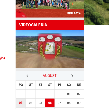
MDD 2024
VIDEOGALÉRIA
ybe
AUGUST
PO
UT
ST
ŠT
PI
SO
NE
01
02
03
04
05
06
07
08
09