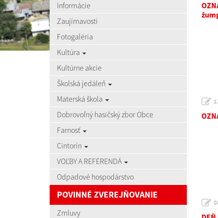
Informácie
OZNA
žum
Zaujímavosti
Fotogaléria
Kultúra
Kultúrne akcie
Školská jedáleň
Materská škola
1
Dobrovoľný hasičský zbor Obce
OZNA
Farnosť
Cintorín
VOĽBY A REFERENDÁ
Odpadové hospodárstvo
POVINNÉ ZVEREJŇOVANIE
0
Zmluvy
DEŇ 