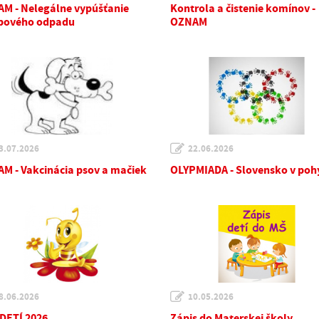
M - Nelegálne vypúšťanie
Kontrola a čistenie komínov -
pového odpadu
OZNAM
3.07.2026
22.06.2026
M - Vakcinácia psov a mačiek
OLYPMIADA - Slovensko v poh
8.06.2026
10.05.2026
DETÍ 2026
Zápis do Materskej školy