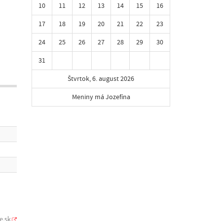
10
11
12
13
14
15
16
17
18
19
20
21
22
23
24
25
26
27
28
29
30
31
Štvrtok, 6. august 2026
Meniny má Jozefína
e.sk