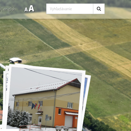
A
A
y
|
english