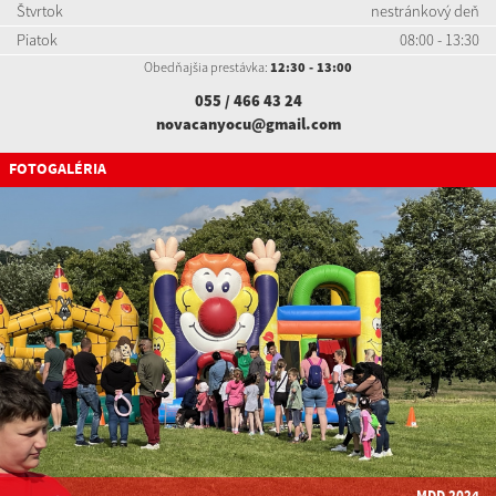
Štvrtok
nestránkový deň
Piatok
08:00 - 13:30
Obedňajšia prestávka:
12:30 - 13:00
055 / 466 43 24
novacanyocu@gmail.com
FOTOGALÉRIA
MDD 2024