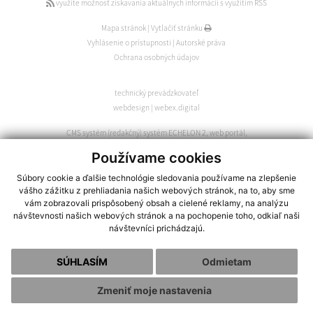
využite možnosť získavania aktuálnych informácií s využitím RSS
Mapa stránok
|
Vytlačiť stránku
Vyhlásenie o prístupnosti
|
Autorské práva
Ochrana osobných údajov
technický prevádzkovateľ
webdesign
|
webex.digital
CMS systém (redakčný) systém ECHELON 2
,
web portál
,
webhosting
,
webex.digital
,
domény
,
registrácia domény
,
Používame cookies
spoločnosť webex.digital
Súbory cookie a ďalšie technológie sledovania používame na zlepšenie
vášho zážitku z prehliadania našich webových stránok, na to, aby sme
vám zobrazovali prispôsobený obsah a cielené reklamy, na analýzu
návštevnosti našich webových stránok a na pochopenie toho, odkiaľ naši
návštevníci prichádzajú.
SÚHLASÍM
Odmietam
Zmeniť moje nastavenia