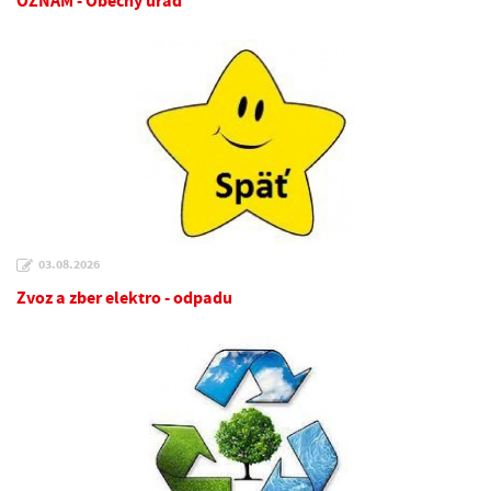
OZNAM - Obecný úrad
03.08.2026
Zvoz a zber elektro - odpadu