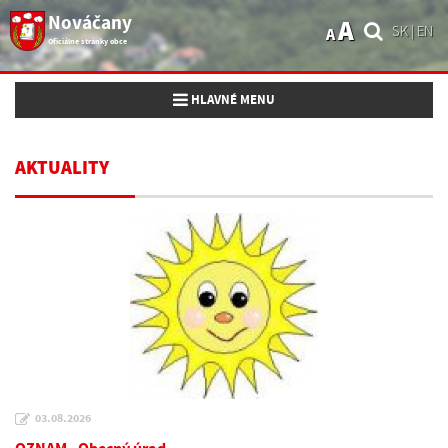
Nováčany
A
SK
|
EN
A
Oficiálne stránky obce
Toggle navigation
HLAVNÉ MENU
AKTUALITY
03.08.2026