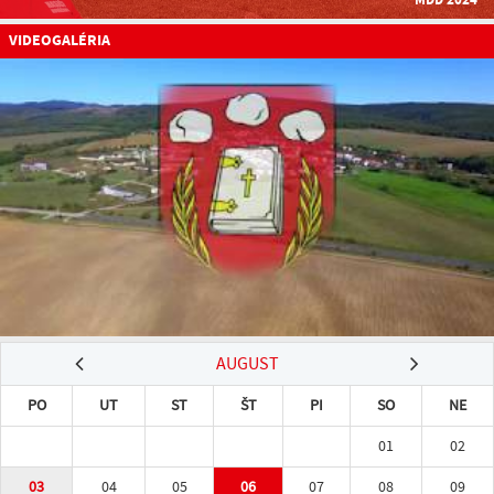
VIDEOGALÉRIA
AUGUST
PO
UT
ST
ŠT
PI
SO
NE
01
02
03
04
05
06
07
08
09